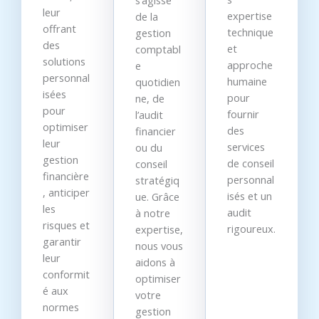
s’agisse
leur
expertise
de la
offrant
technique
gestion
des
et
comptabl
solutions
approche
e
personnal
humaine
quotidien
isées
pour
ne, de
pour
fournir
l’audit
optimiser
des
financier
leur
services
ou du
gestion
de conseil
conseil
financière
personnal
stratégiq
, anticiper
isés et un
ue. Grâce
les
audit
à notre
risques et
rigoureux.
expertise,
garantir
nous vous
leur
aidons à
conformit
optimiser
é aux
votre
normes
gestion