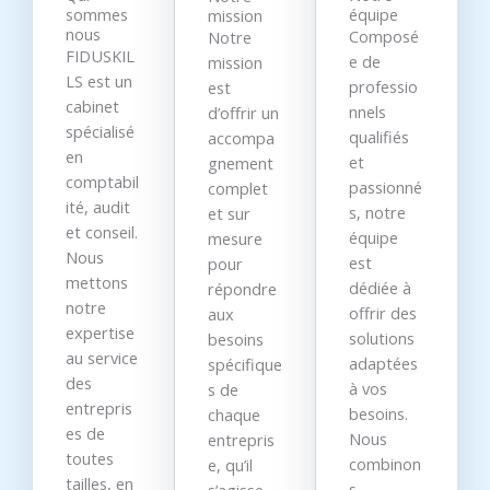
sommes
équipe
mission
nous
Composé
Notre
FIDUSKIL
e de
mission
LS est un
professio
est
cabinet
nnels
d’offrir un
spécialisé
qualifiés
accompa
en
et
gnement
comptabil
passionné
complet
ité, audit
s, notre
et sur
et conseil.
équipe
mesure
Nous
est
pour
mettons
dédiée à
répondre
notre
offrir des
aux
expertise
solutions
besoins
au service
adaptées
spécifique
des
à vos
s de
entrepris
besoins.
chaque
es de
Nous
entrepris
toutes
combinon
e, qu’il
tailles, en
s